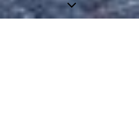
Das Team vom Campingplatz Heilgenmühle freut sich auf Sie.
Für eine Buchung können Sie einfach auf den folgenden Link
klicken:
Stellplatz buchen
Zeiten:
Einfahrt ab 12:00 Uhr // Ausfahrt bis 11:00 Uhr
Bei uns müssen Sie sich nicht persönlich an der Rezeption
anmelden. Mit Ihrem Zugangscode ist es jederzeit möglich die