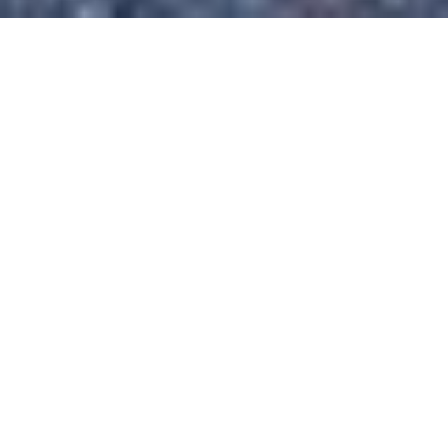
Plan & Platzkategorien
BESUCHERPLÄTZE
Sie sind mit Wohnwagen oder Wohnmobil unterwegs? Dann
sind Sie bei uns herzlich willkommen!
- 20 Stellplätze
- Stromanschluss (16A)
- Entsorgungsstation
- Sanitäranlagen